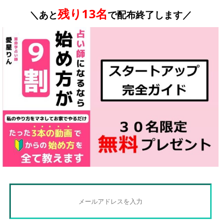
残り13名
＼あと
で配布終了します／